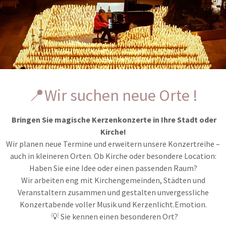
ADELE · POP · 09.10.2026 · 19:00
COLDPLAY & POP · 09.10.2026 · 21:00
DISNEY & FILMMUSIK · 13.11.2026 · 18:00
📍Wir suchen neue Orte !
COLDPLAY & POP · 13.11.2026 · 20:00
Bringen Sie magische Kerzenkonzerte in Ihre Stadt oder
Kirche!
Wir planen neue Termine und erweitern unsere Konzertreihe –
auch in kleineren Orten. Ob Kirche oder besondere Location:
Haben Sie eine Idee oder einen passenden Raum?
Münsterland
Wir arbeiten eng mit Kirchengemeinden, Städten und
Veranstaltern zusammen und gestalten unvergessliche
Warendorf
Konzertabende voller Musik und Kerzenlicht.Emotion.
💡 Sie kennen einen besonderen Ort?