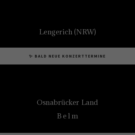
Lengerich (NRW)
✨ BALD NEUE KONZERTTERMINE
Osnabrücker Land
B e l m