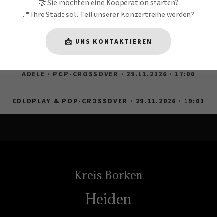
🤝 Sie möchten eine Kooperation starten?
📍 Ihre Stadt soll Teil unserer Konzertreihe werden?
ADELE · POP-CROSSOVER · 01.11.2026 · 17:00
📩 UNS KONTAKTIEREN
COLDPLAY & POP-CROSSOVER · 01.11.2026 · 19:00
ADELE · POP-CROSSOVER · 29.11.2026 · 17:00
COLDPLAY & POP-CROSSOVER · 29.11.2026 · 19:00
Kreis Borken
Heiden