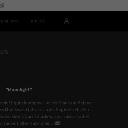
IERE UNS
BILDER
NEN
"Moonlight"
ende Originalkomposition der Pianistin Melanie
s Mondes entfaltet sich die Magie der Nacht in
leben Sie die Nachtmusik wie nie zuvor – voller
d zauberhafter Harmonie. 🌙🎹