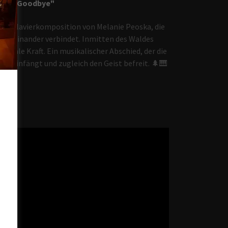
"Goodbye"
de Klavierkomposition von Melanie Peoska, die
miteinander verbindet. Inmitten des Waldes
ionale Kraft. Ein musikalischer Abschied, der die
ens einfängt und zugleich den Geist befreit. 🌲🎹