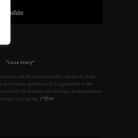
"Love Story"
sition, die Herzen verbindet und die Kraft der
 durch Liebe geteilt wird. Eingebettet in die
s erzählt die Melodie von Wärme, Verbundenheit
itloser Zuneigung. 🍂🎹❤️