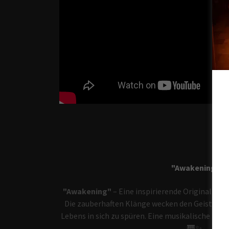
"Awakening"
"Awakening"
– Eine inspirierende Originalkom
Die zauberhaften Klänge wecken den Geist und 
Lebens in sich zu spüren. Eine musikalische Reis
🎹✨