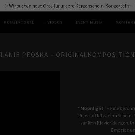
✨ Wir suchen neue Orte für unsere Kerzenschein-Konzerte! ✨
KONZERTORTE
VIDEOS
EVENT MUSIK
KONTAKT
LANIE PEOSKA – ORIGINALKOMPOSITIO
"Moonlight"
– Eine berühr
Peoska. Unter dem Schein de
sanften Klavierklängen. Er
Emotion un