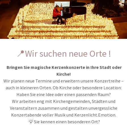
"Goodbye"
– Eine bewegen
Abschied und Neuanfang 
entfaltet die Musik ihre emot
tiefsten Augenblicke des Leb
📍Wir suchen neue Orte !
Bringen Sie magische Kerzenkonzerte in Ihre Stadt oder
Kirche!
Wir planen neue Termine und erweitern unsere Konzertreihe –
auch in kleineren Orten. Ob Kirche oder besondere Location:
Haben Sie eine Idee oder einen passenden Raum?
Wir arbeiten eng mit Kirchengemeinden, Städten und
position von Melanie Peoska.
Veranstaltern zusammen und gestalten unvergessliche
laden dazu ein, den Tanz des
Konzertabende voller Musik und Kerzenlicht.Emotion.
e voller Energie und Emotion.
💡 Sie kennen einen besonderen Ort?