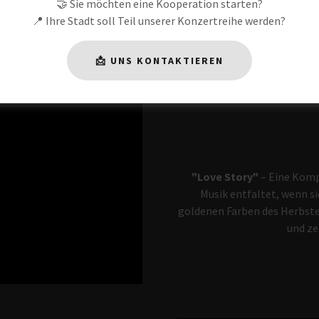
🤝 Sie möchten eine Kooperation starten?
📍 Ihre Stadt soll Teil unserer Konzertreihe werden?
📩 UNS KONTAKTIEREN
"Love Story"
– Eine Kompo
Musik entfaltet, wenn sie
goldenen Farben des Herbste
und ze